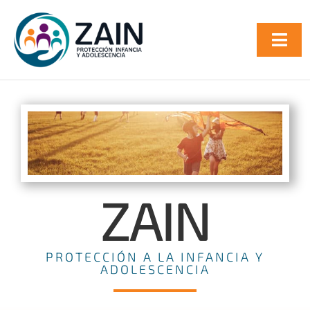
Saltar
al
Togg
contenido
Navi
INICIO
QUIENES SOMOS
SERVICIOS
ZAIN
BLOG
PROTECCIÓN A LA INFANCIA Y
CONTACTO
ADOLESCENCIA