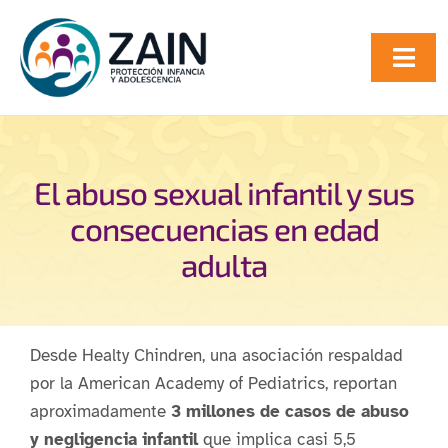
Saltar
al
Togg
contenido
Navi
INICIO
QUIENES SOMOS
El abuso sexual infantil y sus
consecuencias en edad
SERVICIOS
adulta
BLOG
Desde Healty Chindren, una asociación respaldad
CONTACTO
por la American Academy of Pediatrics, reportan
aproximadamente
3 millones de casos
de abuso
y negligencia infantil
que implica casi 5,5