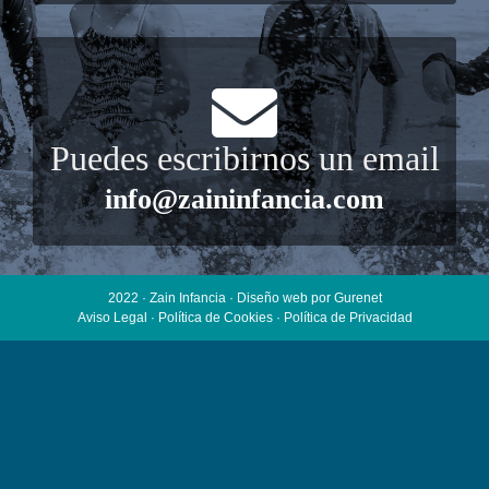
Puedes escribirnos un email
info@zaininfancia.com
2022 · Zain Infancia ·
Diseño web
por Gurenet
Aviso Legal
·
Política de Cookies
·
Política de Privacidad