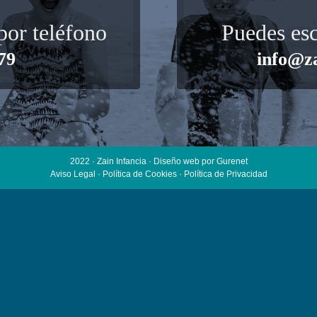
por teléfono
Puedes esc
79
info@z
2022 · Zain Infancia ·
Diseño web
por Gurenet
Aviso Legal
·
Política de Cookies
·
Política de Privacidad