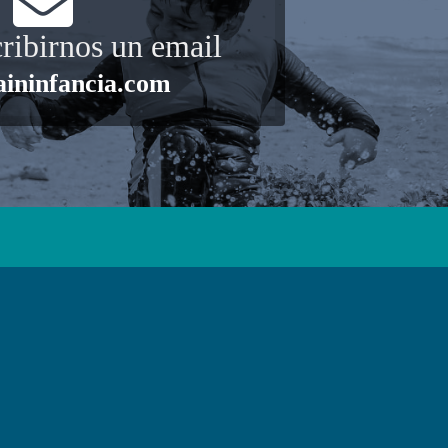
ribirnos un email
aininfancia.com